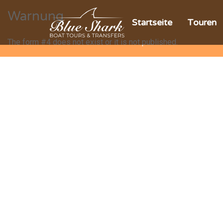
Warnung
Startseite
Touren
The form #4 does not exist or it is not published.