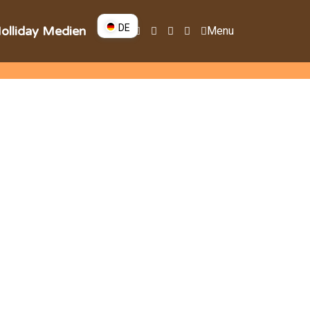
DE
olliday Medien
Menu
DE
EN